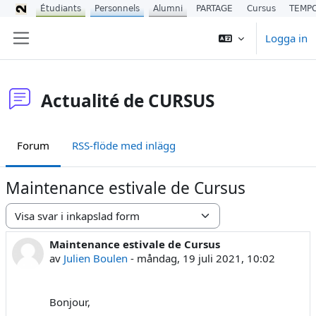
Étudiants
Personnels
Alumni
PARTAGE
Cursus
TEMP
Gå direkt till huvudinnehåll
Logga in
Sidopanel
Actualité de CURSUS
Forum
RSS-flöde med inlägg
Maintenance estivale de Cursus
Visningsläge
Maintenance estivale de Cursus
Antal svar: 0
av
Julien Boulen
-
måndag, 19 juli 2021, 10:02
Bonjour,