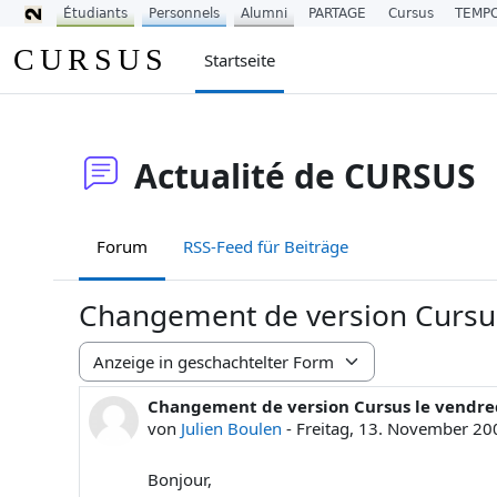
Étudiants
Personnels
Alumni
PARTAGE
Cursus
TEMP
Zum Hauptinhalt
CURSUS
Startseite
Actualité de CURSUS
Forum
RSS-Feed für Beiträge
Changement de version Cursu
Anzeigemodus
Changement de version Cursus le vendr
Anzahl Antworten: 0
von
Julien Boulen
-
Freitag, 13. November 20
Bonjour,