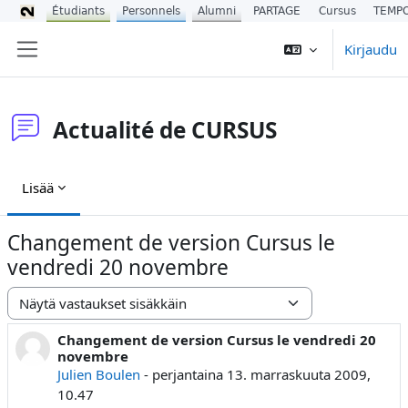
Étudiants
Personnels
Alumni
PARTAGE
Cursus
TEMP
Siirry pääsisältöön
Kirjaudu
Sivupaneeli
Actualité de CURSUS
Lisää
Changement de version Cursus le
vendredi 20 novembre
Näytön tila
Changement de version Cursus le vendredi 20
Vastausten määrä: 0
novembre
Julien Boulen
-
perjantaina 13. marraskuuta 2009,
10.47