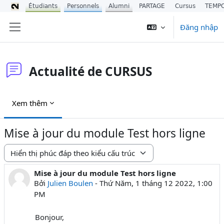
Étudiants
Personnels
Alumni
PARTAGE
Cursus
TEMP
Chuyển tới nội dung chính
Đăng nhập
Bảng điều khiển cạnh
Actualité de CURSUS
Xem thêm
Mise à jour du module Test hors ligne
Chế độ hiển thị
Mise à jour du module Test hors ligne
Số lượng các câu trả lời: 0
Bởi
Julien Boulen
-
Thứ Năm, 1 tháng 12 2022, 1:00
PM
Bonjour,