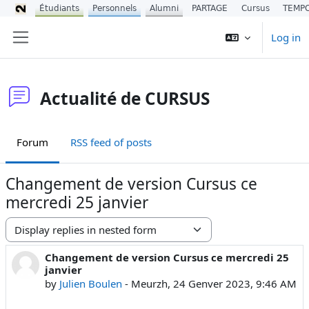
Étudiants
Personnels
Alumni
PARTAGE
Cursus
TEMP
Skip to main content
Log in
Side panel
Actualité de CURSUS
Forum
RSS feed of posts
Changement de version Cursus ce
mercredi 25 janvier
Display mode
Changement de version Cursus ce mercredi 25
Number of replies: 0
janvier
by
Julien Boulen
-
Meurzh, 24 Genver 2023, 9:46 AM