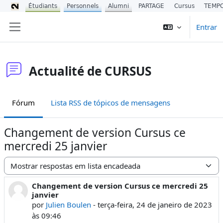
Étudiants
Personnels
Alumni
PARTAGE
Cursus
TEMP
Ir para o conteúdo principal
Entrar
Painel lateral
Actualité de CURSUS
Fórum
Lista RSS de tópicos de mensagens
Changement de version Cursus ce
mercredi 25 janvier
Modo de visualização
Changement de version Cursus ce mercredi 25
Número de respostas: 0
janvier
por
Julien Boulen
-
terça-feira, 24 de janeiro de 2023
às 09:46