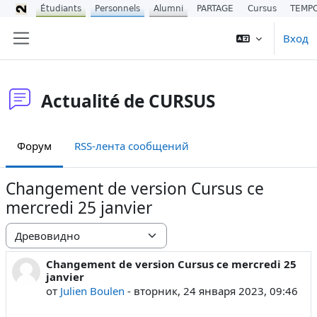
Étudiants
Personnels
Alumni
PARTAGE
Cursus
TEMP
Перейти к основному содержанию
Вход
Боковая панель
Actualité de CURSUS
Форум
RSS-лента сообщений
Changement de version Cursus ce
mercredi 25 janvier
Режим отображения
Changement de version Cursus ce mercredi 25
Количество ответов: 0
janvier
от
Julien Boulen
-
вторник, 24 января 2023, 09:46