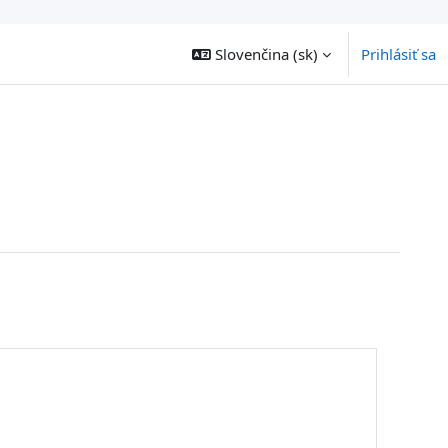
Slovenčina ‎(sk)‎
Prihlásiť sa