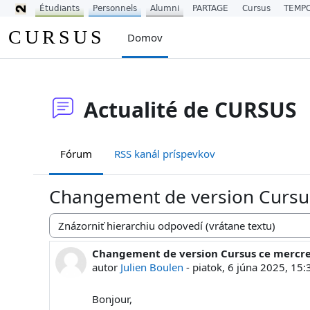
Étudiants
Personnels
Alumni
PARTAGE
Cursus
TEMP
Preskočiť na hlavný obsah
CURSUS
Domov
Actualité de CURSUS
Fórum
RSS kanál príspevkov
Changement de version Cursus
Mód zobrazenia
Changement de version Cursus ce mercre
Počet odpovedí: 0
autor
Julien Boulen
-
piatok, 6 júna 2025, 15:
Bonjour,