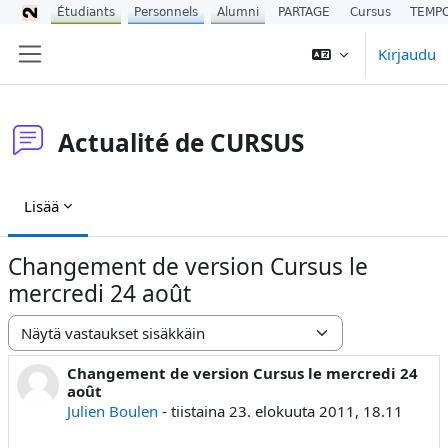
Étudiants
Personnels
Alumni
PARTAGE
Cursus
TEMP
Siirry pääsisältöön
Kirjaudu
Sivupaneeli
Actualité de CURSUS
Lisää
Changement de version Cursus le
mercredi 24 août
Näytön tila
Changement de version Cursus le mercredi 24
Vastausten määrä: 0
août
Julien Boulen
-
tiistaina 23. elokuuta 2011, 18.11