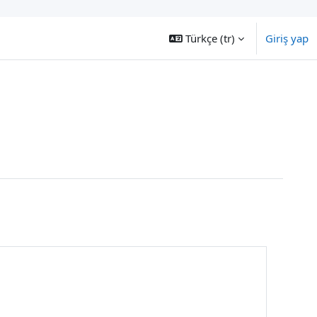
Türkçe ‎(tr)‎
Giriş yap