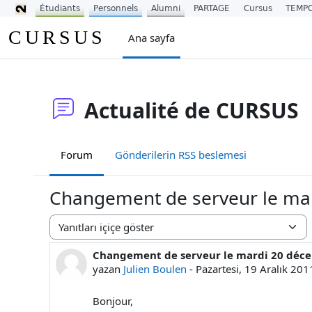
Étudiants
Personnels
Alumni
PARTAGE
Cursus
TEMP
Ana içeriğe git
CURSUS
Ana sayfa
Actualité de CURSUS
Forum
Gönderilerin RSS beslemesi
Changement de serveur le ma
Görünüm modu
Changement de serveur le mardi 20 déc
Yanıt sayısı: 0
yazan
Julien Boulen
-
Pazartesi, 19 Aralık 20
Bonjour,