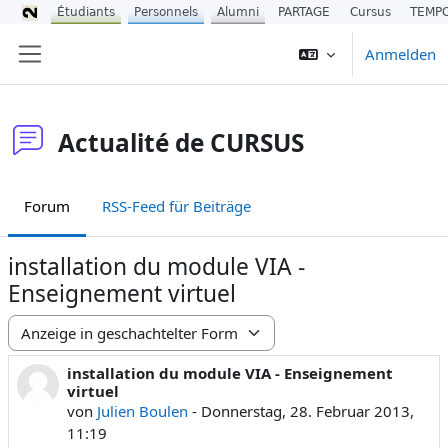
Étudiants
Personnels
Alumni
PARTAGE
Cursus
TEMP
Zum Hauptinhalt
Anmelden
Website-Übersicht
Actualité de CURSUS
Forum
RSS-Feed für Beiträge
installation du module VIA -
Enseignement virtuel
Anzeigemodus
installation du module VIA - Enseignement
Anzahl Antworten: 0
virtuel
von
Julien Boulen
-
Donnerstag, 28. Februar 2013,
11:19