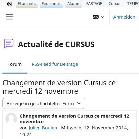
Étudiants
Personnels
Alumni
PARTAGE
Cursus
TEMP
Zum Hauptinhalt
Anmelden
Website-Übersicht
Actualité de CURSUS
Forum
RSS-Feed für Beiträge
Changement de version Cursus ce
mercredi 12 novembre
Anzeigemodus
Changement de version Cursus ce mercredi 12
Anzahl Antworten: 0
novembre
von
Julien Boulen
-
Mittwoch, 12. November 2014,
10:24