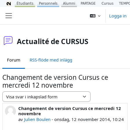
Étudiants
Personnels
Alumni
PARTAGE
Cursus
TEMP
Gå direkt till huvudinnehåll
Logga in
Sidopanel
Actualité de CURSUS
Forum
RSS-flöde med inlägg
Changement de version Cursus ce
mercredi 12 novembre
Visningsläge
Changement de version Cursus ce mercredi 12
Antal svar: 0
novembre
av
Julien Boulen
-
onsdag, 12 november 2014, 10:24