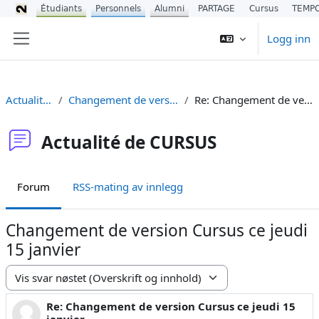
Étudiants
Personnels
Alumni
PARTAGE
Cursus
TEMP
Gå til hovedinnhold
Logg inn
Sidepanel
Actualité de CURSUS
Changement de version Cursus ce jeudi 15 janvier
Re: Changement de version Cursus ce jeudi 15 janvier
Actualité de CURSUS
Forum
RSS-mating av innlegg
Changement de version Cursus ce jeudi
15 janvier
Visningsmodus
Re: Changement de version Cursus ce jeudi 15
Antall svar: 0
janvier