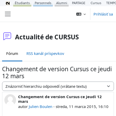
Étudiants
Personnels
Alumni
PARTAGE
Cursus
TEMP
Preskočiť na hlavný obsah
Prihlásiť sa
Bočný panel
Actualité de CURSUS
Fórum
RSS kanál príspevkov
Changement de version Cursus ce jeudi
12 mars
Mód zobrazenia
Changement de version Cursus ce jeudi 12
Počet odpovedí: 0
mars
autor
Julien Boulen
-
streda, 11 marca 2015, 16:10