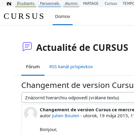
Étudiants
Personnels
Alumni
PARTAGE
Cursus
TEMP
Preskočiť na hlavný obsah
CURSUS
Domov
Actualité de CURSUS
Fórum
RSS kanál príspevkov
Changement de version Cursu
Mód zobrazenia
Changement de version Cursus ce mercre
Počet odpovedí: 0
autor
Julien Boulen
-
utorok, 19 mája 2015, 1
Bonjour,