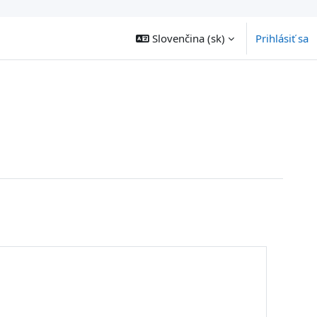
Slovenčina ‎(sk)‎
Prihlásiť sa