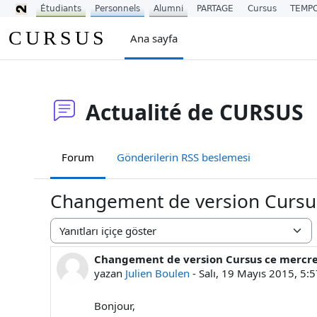
Étudiants
Personnels
Alumni
PARTAGE
Cursus
TEMP
Ana içeriğe git
CURSUS
Ana sayfa
Actualité de CURSUS
Forum
Gönderilerin RSS beslemesi
Changement de version Cursu
Görünüm modu
Changement de version Cursus ce mercre
Yanıt sayısı: 0
yazan
Julien Boulen
-
Salı, 19 Mayıs 2015, 5:
Bonjour,