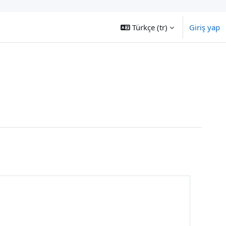
Türkçe ‎(tr)‎
Giriş yap