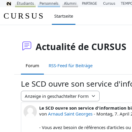
Étudiants
Personnels
Alumni
PARTAGE
Cursus
TEMP
Zum Hauptinhalt
CURSUS
Startseite
Actualité de CURSUS
Forum
RSS-Feed für Beiträge
Le SCD ouvre son service d'in
Anzeigemodus
Le SCD ouvre son service d'information b
Anzahl Antworten: 0
von
Arnaud Saint Georges
-
Montag, 7. April
- Vous avez besoin de références d'articles ou 