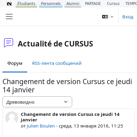
Étudiants
Personnels
Alumni
PARTAGE
Cursus
TEMP
Перейти к основному содержанию
Вход
Боковая панель
Actualité de CURSUS
Форум
RSS-лента сообщений
Changement de version Cursus ce jeudi
14 janvier
Режим отображения
Changement de version Cursus ce jeudi 14
Количество ответов: 0
janvier
от
Julien Boulen
-
среда, 13 января 2016, 11:25