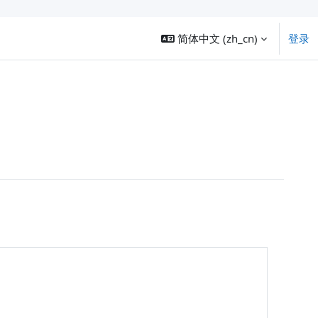
简体中文 ‎(zh_cn)‎
登录