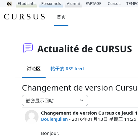
Étudiants
Personnels
Alumni
PARTAGE
Cursus
TEMP
跳到主要内容
CURSUS
首页
Actualité de CURSUS
讨论区
帖子的 RSS feed
Changement de version Cursus 
显示模式
Changement de version Cursus ce jeudi 1
回帖数：0
BoulenJulien
-
2016年01月13日 星期三 11:25
Bonjour,