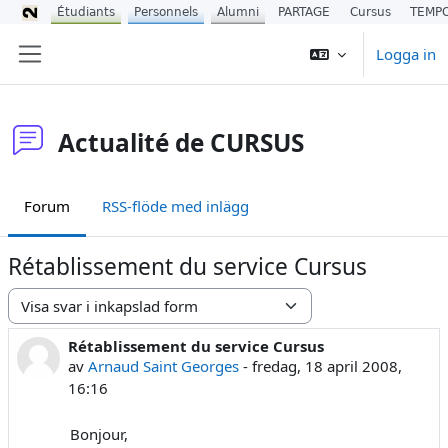
Étudiants
Personnels
Alumni
PARTAGE
Cursus
TEMP
Gå direkt till huvudinnehåll
Logga in
Sidopanel
Actualité de CURSUS
Forum
RSS-flöde med inlägg
Rétablissement du service Cursus
Visningsläge
Rétablissement du service Cursus
Antal svar: 0
av
Arnaud Saint Georges
-
fredag, 18 april 2008,
16:16
Bonjour,