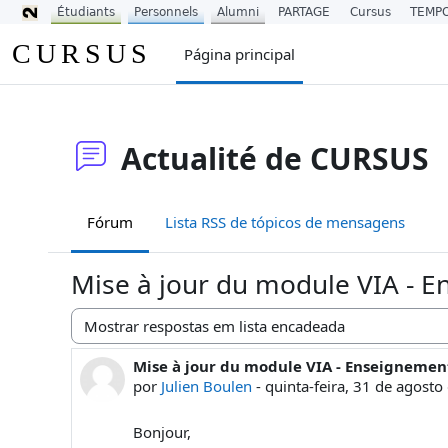
Étudiants
Personnels
Alumni
PARTAGE
Cursus
TEMP
Ir para o conteúdo principal
CURSUS
Página principal
Actualité de CURSUS
Fórum
Lista RSS de tópicos de mensagens
Mise à jour du module VIA - E
Modo de visualização
Mise à jour du module VIA - Enseignement
Número de respostas: 0
por
Julien Boulen
-
quinta-feira, 31 de agosto
Bonjour,