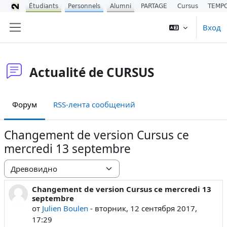
Étudiants
Personnels
Alumni
PARTAGE
Cursus
TEMP
Перейти к основному содержанию
Вход
Боковая панель
Actualité de CURSUS
Форум
RSS-лента сообщений
Changement de version Cursus ce
mercredi 13 septembre
Режим отображения
Changement de version Cursus ce mercredi 13
Количество ответов: 0
septembre
от
Julien Boulen
-
вторник, 12 сентября 2017,
17:29