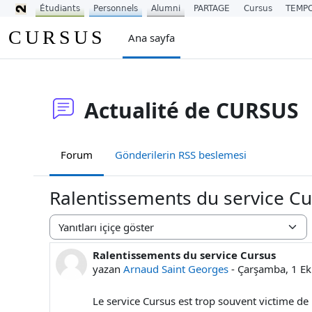
Étudiants
Personnels
Alumni
PARTAGE
Cursus
TEMP
Ana içeriğe git
CURSUS
Ana sayfa
Actualité de CURSUS
Forum
Gönderilerin RSS beslemesi
Ralentissements du service C
Görünüm modu
Ralentissements du service Cursus
Yanıt sayısı: 0
yazan
Arnaud Saint Georges
-
Çarşamba, 1 E
Le service Cursus est trop souvent victime de 