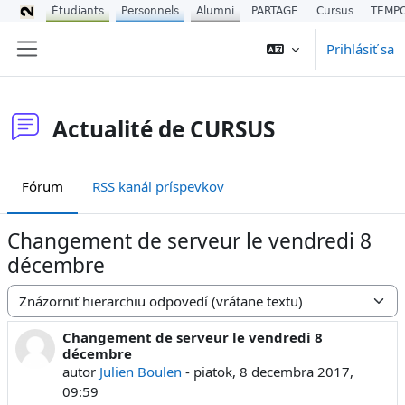
Étudiants
Personnels
Alumni
PARTAGE
Cursus
TEMP
Preskočiť na hlavný obsah
Prihlásiť sa
Bočný panel
Actualité de CURSUS
Fórum
RSS kanál príspevkov
Changement de serveur le vendredi 8
décembre
Mód zobrazenia
Changement de serveur le vendredi 8
Počet odpovedí: 0
décembre
autor
Julien Boulen
-
piatok, 8 decembra 2017,
09:59