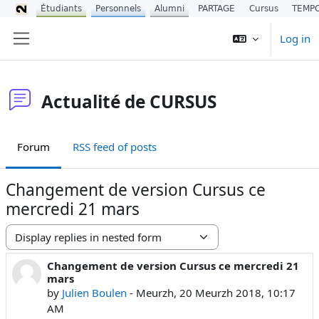
Étudiants
Personnels
Alumni
PARTAGE
Cursus
TEMP
Skip to main content
Log in
Side panel
Actualité de CURSUS
Forum
RSS feed of posts
Changement de version Cursus ce
mercredi 21 mars
Display mode
Changement de version Cursus ce mercredi 21
Number of replies: 0
mars
by
Julien Boulen
-
Meurzh, 20 Meurzh 2018, 10:17
AM