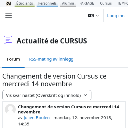
Étudiants
Personnels
Alumni
PARTAGE
Cursus
TEMP
Gå til hovedinnhold
Logg inn
Sidepanel
Actualité de CURSUS
Forum
RSS-mating av innlegg
Changement de version Cursus ce
mercredi 14 novembre
Visningsmodus
Changement de version Cursus ce mercredi 14
Antall svar: 0
novembre
av
Julien Boulen
-
mandag, 12. november 2018,
14:35