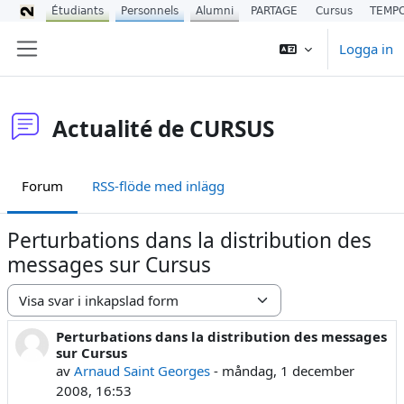
Étudiants
Personnels
Alumni
PARTAGE
Cursus
TEMP
Gå direkt till huvudinnehåll
Logga in
Sidopanel
Actualité de CURSUS
Forum
RSS-flöde med inlägg
Perturbations dans la distribution des
messages sur Cursus
Visningsläge
Perturbations dans la distribution des messages
Antal svar: 0
sur Cursus
av
Arnaud Saint Georges
-
måndag, 1 december
2008, 16:53