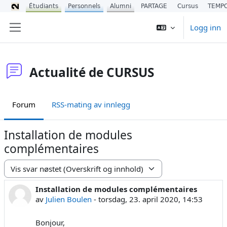
Étudiants
Personnels
Alumni
PARTAGE
Cursus
TEMP
Gå til hovedinnhold
Logg inn
Sidepanel
Actualité de CURSUS
Forum
RSS-mating av innlegg
Installation de modules
complémentaires
Visningsmodus
Installation de modules complémentaires
Antall svar: 0
av
Julien Boulen
-
torsdag, 23. april 2020, 14:53
Bonjour,