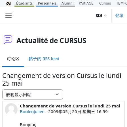
Étudiants
Personnels
Alumni
PARTAGE
Cursus
TEMP
跳到主要内容
登录
停靠面板
Actualité de CURSUS
讨论区
帖子的 RSS feed
Changement de version Cursus le lundi
25 mai
显示模式
Changement de version Cursus le lundi 25 mai
回帖数：0
BoulenJulien
-
2009年05月20日 星期三 16:59
Bonjour,