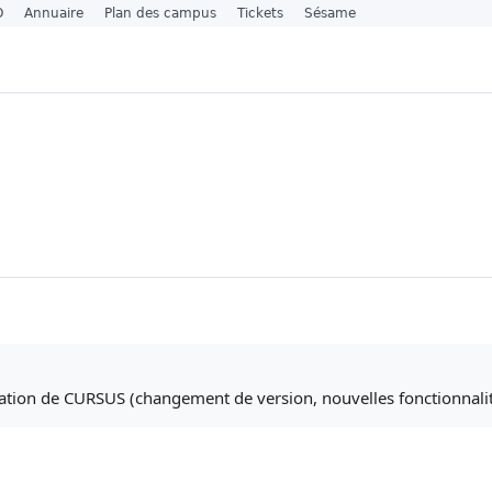
O
Annuaire
Plan des campus
Tickets
Sésame
tation de CURSUS (changement de version, nouvelles fonctionnalit
orums)