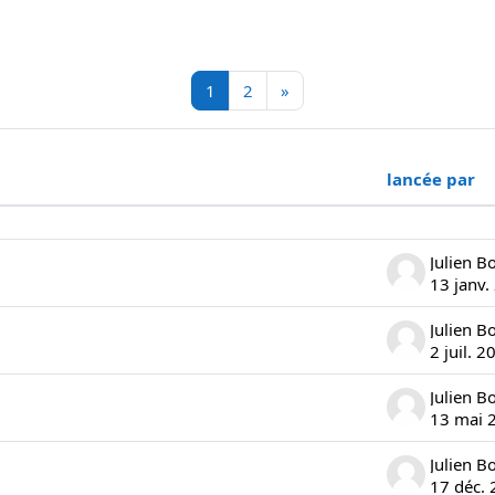
 (forums)
Page 1
Page 2
Page suivante
1
2
»
lancée par
 de 100 sur 161 discussions
Julien B
13 janv.
Julien B
2 juil. 2
Julien B
13 mai 
Julien B
17 déc.