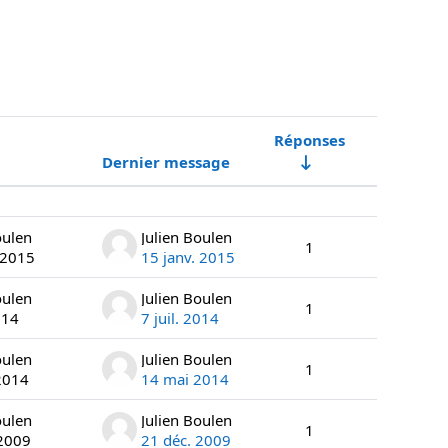
Réponses
Dernier message
Actions
oulen
Julien Boulen
1
 2015
15 janv. 2015
oulen
Julien Boulen
1
014
7 juil. 2014
oulen
Julien Boulen
1
2014
14 mai 2014
oulen
Julien Boulen
1
 2009
21 déc. 2009