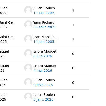
oulen
Julien Boulen
1
2009
14 oct. 2009
Arnaud Saint Georges
Yann Richard
1
2005
30 août 2005
Arnaud Saint Georges
Jean-Marc Loisil
1
2005
14 juin 2005
aguet
Enora Maguet
0
026
8 juin 2026
aguet
Enora Maguet
0
026
4 mai 2026
oulen
Julien Boulen
0
2026
9 févr. 2026
oulen
Julien Boulen
0
2026
5 janv. 2026