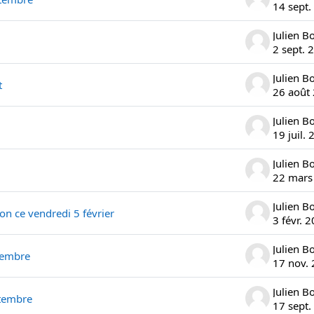
14 sept.
Julien B
2 sept. 
Julien B
t
26 août
Julien B
19 juil.
Julien B
22 mars
Julien B
on ce vendredi 5 février
3 févr. 
Julien B
vembre
17 nov.
Julien B
ptembre
17 sept.