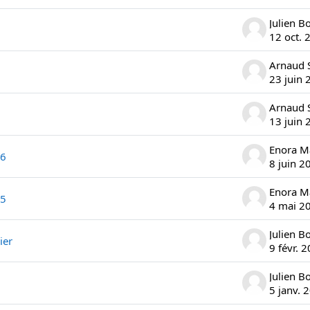
Julien B
12 oct. 
23 juin 
13 juin 
Enora M
06
8 juin 2
Enora M
05
4 mai 2
Julien B
ier
9 févr. 
Julien B
5 janv. 