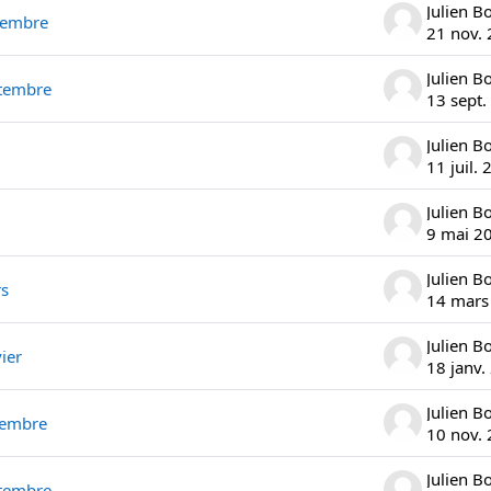
Julien B
vembre
21 nov.
Julien B
ptembre
13 sept.
Julien B
11 juil.
Julien B
9 mai 2
Julien B
rs
14 mars
Julien B
ier
18 janv.
Julien B
vembre
10 nov.
Julien B
ptembre