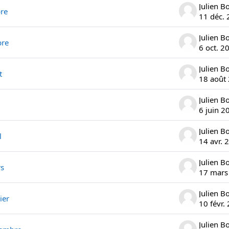
Julien B
re
11 déc.
Julien B
bre
6 oct. 2
Julien B
t
18 août
Julien B
6 juin 2
Julien B
l
14 avr. 
Julien B
rs
17 mars
Julien B
ier
10 févr.
Julien B