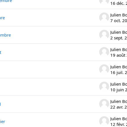
cembre
16 déc.
Julien B
bre
7 oct. 2
Julien B
tembre
2 sept. 
Julien B
t
19 août
Julien B
16 juil.
Julien B
10 juin 
Julien B
l
22 avr. 
Julien B
ier
12 févr.