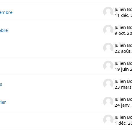
Julien B
cembre
11 déc.
Julien B
obre
9 oct. 2
Julien B
22 août
Julien B
19 juin 
Julien B
s
23 mars
Julien B
ier
24 janv.
Julien B
1 déc. 2