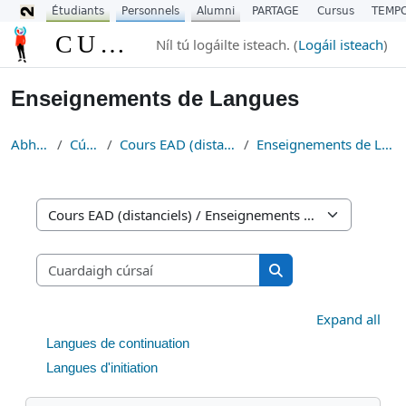
Étudiants
Personnels
Alumni
PARTAGE
Cursus
TEMP
Scipeáil go príomh inneachar
CURSUS
Níl tú logáilte isteach. (
Logáil isteach
)
Enseignements de Langues
Abhaile
Cúrsaí
Cours EAD (distanciels)
Enseignements de Langues
Catagóirí cúrsa
Cuardaigh cúrsaí
Cuardaigh cúrsaí
Expand all
Langues de continuation
Langues d'initiation
Scipeáil Navigation