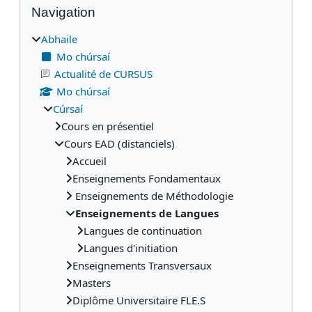
Blocks
Navigation
Abhaile
Mo chúrsaí
Actualité de CURSUS
Mo chúrsaí
Cúrsaí
Cours en présentiel
Cours EAD (distanciels)
Accueil
Enseignements Fondamentaux
Enseignements de Méthodologie
Enseignements de Langues
Langues de continuation
Langues d'initiation
Enseignements Transversaux
Masters
Diplôme Universitaire FLE.S