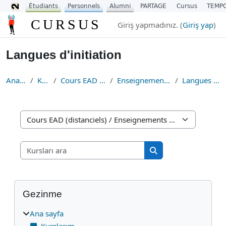
Étudiants
Personnels
Alumni
PARTAGE
Cursus
TEMP
Ana içeriğe git
CURSUS
Giriş yapmadınız. (
Giriş yap
)
Langues d'initiation
Ana sayfa
Kurslar
Cours EAD (distanciels)
Enseignements de Langues
Langues d'initiation
Kurs Kategorileri
Kursları ara
Kursları ara
Bloklar
Gezinme 'yı atla
Gezinme
Ana sayfa
Kurslarım