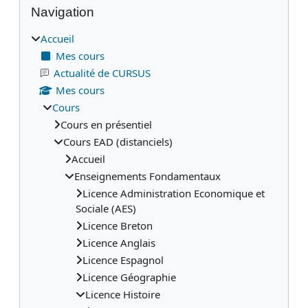
Blocs
Navigation
Accueil
Mes cours
Actualité de CURSUS
Mes cours
Cours
Cours en présentiel
Cours EAD (distanciels)
Accueil
Enseignements Fondamentaux
Licence Administration Economique et
Sociale (AES)
Licence Breton
Licence Anglais
Licence Espagnol
Licence Géographie
Licence Histoire