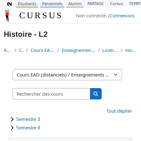
Étudiants
Personnels
Alumni
PARTAGE
Cursus
TEMP
Passer au contenu principal
CURSUS
Non connecté. (
Connexion
)
Histoire - L2
Accueil
Cours
Cours EAD (distanciels)
Enseignements Fondamentaux
Licence Histoire
Histoire - L2
Catégories de cours
Rechercher des cours
Rechercher des cour
Tout déplier
Semestre 3
Semestre 4
Passer Navigation