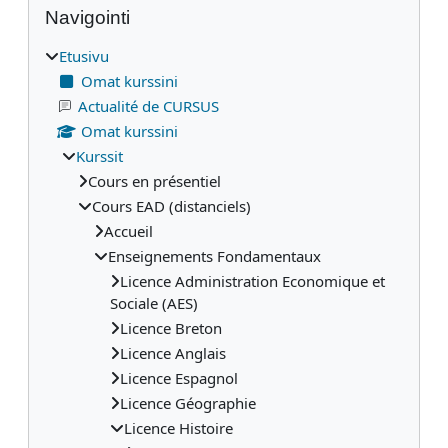
Lohkot
Navigointi
Etusivu
Omat kurssini
Actualité de CURSUS
Omat kurssini
Kurssit
Cours en présentiel
Cours EAD (distanciels)
Accueil
Enseignements Fondamentaux
Licence Administration Economique et
Sociale (AES)
Licence Breton
Licence Anglais
Licence Espagnol
Licence Géographie
Licence Histoire