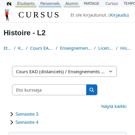
Étudiants
Personnels
Alumni
PARTAGE
Cursus
TEMP
Siirry pääsisältöön
CURSUS
Et ole kirjautunut. (
Kirjaudu
)
Histoire - L2
Etusivu
Kurssit
Cours EAD (distanciels)
Enseignements Fondamentaux
Licence Histoire
Histoire - L2
Kurssikategoriat
Etsi kursseja
Etsi kursseja
Näytä kaikki
Semestre 3
Semestre 4
Ohita Navigointi