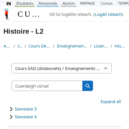
Étudiants
Personnels
Alumni
PARTAGE
Cursus
TEMP
Scipeáil go príomh inneachar
CURSUS
Níl tú logáilte isteach. (
Logáil isteach
)
Histoire - L2
Abhaile
Cúrsaí
Cours EAD (distanciels)
Enseignements Fondamentaux
Licence Histoire
Histoire - L2
Catagóirí cúrsa
Cuardaigh cúrsaí
Cuardaigh cúrsaí
Expand all
Semestre 3
Semestre 4
Scipeáil Navigation