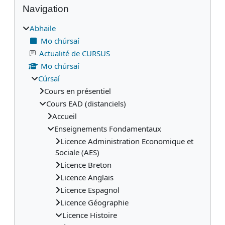
Blocks
Navigation
Abhaile
Mo chúrsaí
Actualité de CURSUS
Mo chúrsaí
Cúrsaí
Cours en présentiel
Cours EAD (distanciels)
Accueil
Enseignements Fondamentaux
Licence Administration Economique et
Sociale (AES)
Licence Breton
Licence Anglais
Licence Espagnol
Licence Géographie
Licence Histoire