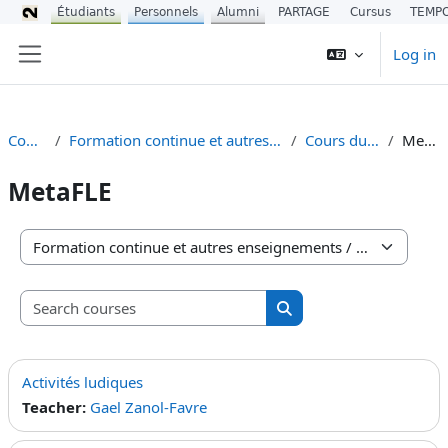
Étudiants
Personnels
Alumni
PARTAGE
Cursus
TEMP
Skip to main content
Log in
Side panel
Courses
Formation continue et autres enseignements
Cours du CIREFE
MetaFLE
MetaFLE
Course categories
Search courses
Search courses
Activités ludiques
Teacher:
Gael Zanol-Favre