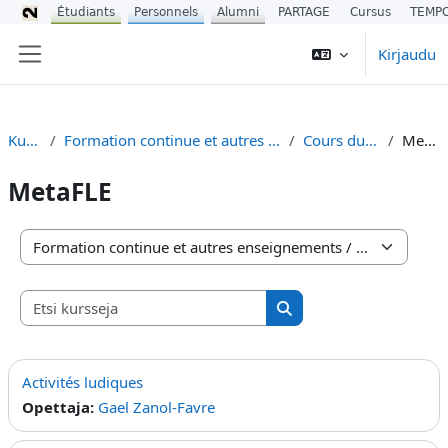
Étudiants
Personnels
Alumni
PARTAGE
Cursus
TEMP
Siirry pääsisältöön
Kirjaudu
Sivupaneeli
Kurssit
Formation continue et autres enseignements
Cours du CIREFE
MetaFLE
MetaFLE
Kurssikategoriat
Etsi kursseja
Etsi kursseja
Activités ludiques
Opettaja:
Gael Zanol-Favre