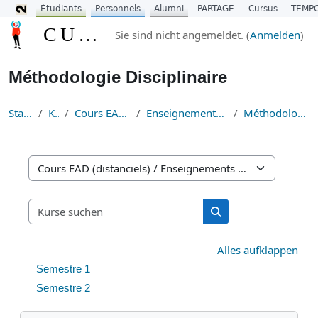
Étudiants
Personnels
Alumni
PARTAGE
Cursus
TEMP
Zum Hauptinhalt
CURSUS
Sie sind nicht angemeldet. (
Anmelden
)
Méthodologie Disciplinaire
Startseite
Kurse
Cours EAD (distanciels)
Enseignements de Méthodologie
Méthodologie Disciplinaire
Kursbereiche
Kurse suchen
Kurse suchen
Alles aufklappen
Semestre 1
Semestre 2
Navigation überspringen