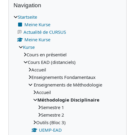
Blöcke
Navigation
Startseite
Meine Kurse
Actualité de CURSUS
Meine Kurse
Kurse
Cours en présentiel
Cours EAD (distanciels)
Accueil
Enseignements Fondamentaux
Enseignements de Méthodologie
Accueil
Méthodologie Disciplinaire
Semestre 1
Semestre 2
Outils (Bloc 3)
UEMP-EAD