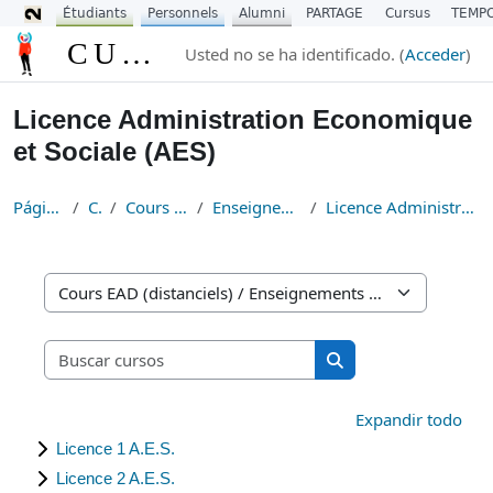
Étudiants
Personnels
Alumni
PARTAGE
Cursus
TEMP
Salta al contenido principal
CURSUS
Usted no se ha identificado. (
Acceder
)
Licence Administration Economique
et Sociale (AES)
Página Principal
Cursos
Cours EAD (distanciels)
Enseignements Fondamentaux
Licence Administration Economique et Sociale (AES)
Categorías
Buscar cursos
Buscar cursos
Expandir todo
Licence 1 A.E.S.
Licence 2 A.E.S.