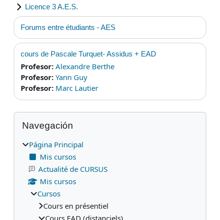
Licence 3 A.E.S.
Forums entre étudiants - AES
cours de Pascale Turquet- Assidus + EAD
Profesor:
Alexandre Berthe
Profesor:
Yann Guy
Profesor:
Marc Lautier
Bloques
Salta Navegación
Navegación
Página Principal
Mis cursos
Actualité de CURSUS
Mis cursos
Cursos
Cours en présentiel
Cours EAD (distanciels)