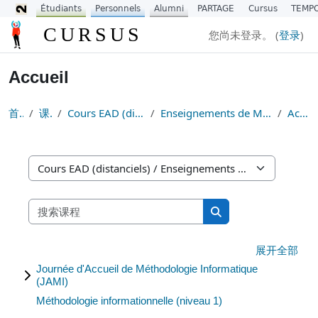
Étudiants
Personnels
Alumni
PARTAGE
Cursus
TEMP
跳到主要内容
CURSUS
您尚未登录。 (
登录
)
Accueil
首页
课程
Cours EAD (distanciels)
Enseignements de Méthodologie
Accueil
课程类别
搜索课程
搜索课程
展开全部
Journée d'Accueil de Méthodologie Informatique
(JAMI)
Méthodologie informationnelle (niveau 1)