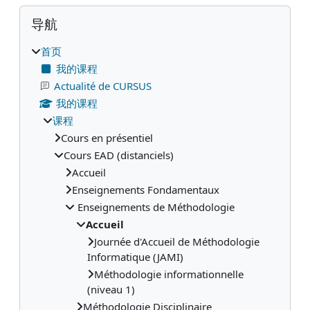
版块
跳过 导航
导航
首页
我的课程
Actualité de CURSUS
我的课程
课程
Cours en présentiel
Cours EAD (distanciels)
Accueil
Enseignements Fondamentaux
Enseignements de Méthodologie
Accueil
Journée d'Accueil de Méthodologie
Informatique (JAMI)
Méthodologie informationnelle
(niveau 1)
Méthodologie Disciplinaire