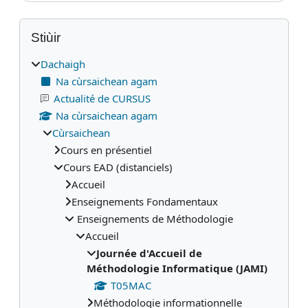
Blocaichean
Leum seachad air Stiùir
Stiùir
Dachaigh
Na cùrsaichean agam
Actualité de CURSUS
Na cùrsaichean agam
Cùrsaichean
Cours en présentiel
Cours EAD (distanciels)
Accueil
Enseignements Fondamentaux
Enseignements de Méthodologie
Accueil
Journée d'Accueil de
Méthodologie Informatique (JAMI)
T05MAC
Méthodologie informationnelle