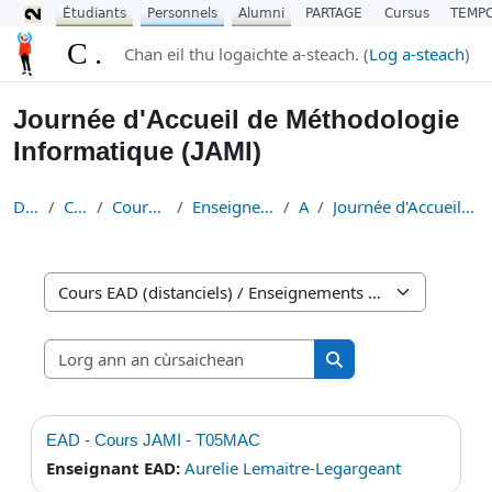
Étudiants
Personnels
Alumni
PARTAGE
Cursus
TEMP
Leum air adhart chun phrìomh shusbaint
CURSUS
Chan eil thu logaichte a-steach. (
Log a-steach
)
Journée d'Accueil de Méthodologie
Informatique (JAMI)
Dachaigh
Cùrsaichean
Cours EAD (distanciels)
Enseignements de Méthodologie
Accueil
Journée d'Accueil de Méthodologie Informatique (JAMI)
Caiteagoiridhean cùrsa
Lorg ann an cùrsaichea
Lorg ann an cùrsaic
EAD - Cours JAMI - T05MAC
Enseignant EAD:
Aurelie Lemaitre-Legargeant