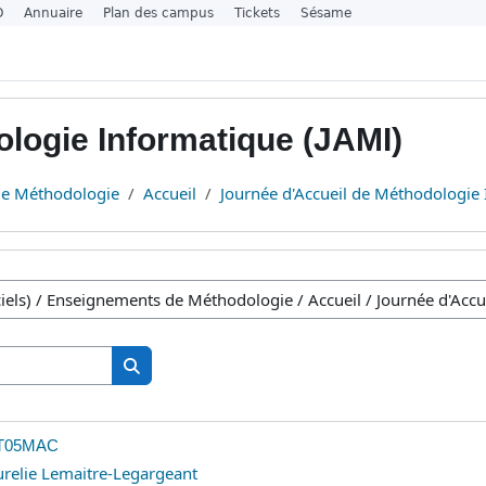
O
Annuaire
Plan des campus
Tickets
Sésame
logie Informatique (JAMI)
de Méthodologie
Accueil
Journée d'Accueil de Méthodologie
Cerca corsi
Cerca corsi
 T05MAC
relie Lemaitre-Legargeant