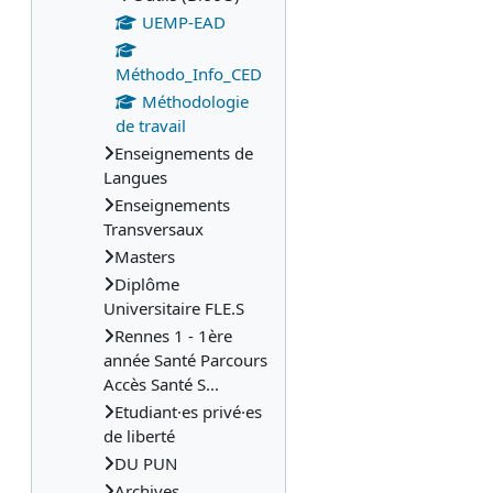
UEMP-EAD
Méthodo_Info_CED
Méthodologie
de travail
Enseignements de
Langues
Enseignements
Transversaux
Masters
Diplôme
Universitaire FLE.S
Rennes 1 - 1ère
année Santé Parcours
Accès Santé S...
Etudiant·es privé·es
de liberté
DU PUN
Archives