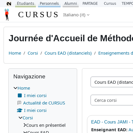
Étudiants
Personnels
Alumni
PARTAGE
Cursus
TEMP
Vai al contenuto principale
CURSUS
Italiano ‎(it)‎
Journée d'Accueil de Méthodo
Home
Corsi
Cours EAD (distanciels)
Enseignements 
Blocchi
Salta Navigazione
Navigazione
Categorie di corso
Home
I miei corsi
Actualité de CURSUS
I miei corsi
Corsi
EAD - Cours JAMI -
Cours en présentiel
Enseignant EAD:
Au
Cours EAD