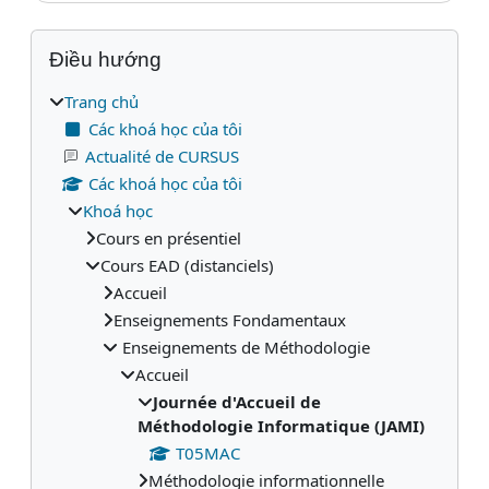
Các khối
Bỏ qua Điều hướng
Điều hướng
Trang chủ
Các khoá học của tôi
Actualité de CURSUS
Các khoá học của tôi
Khoá học
Cours en présentiel
Cours EAD (distanciels)
Accueil
Enseignements Fondamentaux
Enseignements de Méthodologie
Accueil
Journée d'Accueil de
Méthodologie Informatique (JAMI)
T05MAC
Méthodologie informationnelle