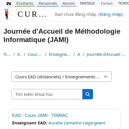
Étudiants
Personnels
Alumni
PARTAGE
Cursus
TEMP
Chuyển tới nội dung chính
CURSUS
Bạn chưa đăng nhập. (
Đăng nhập
)
Journée d'Accueil de Méthodologie
Informatique (JAMI)
Trang chủ
Khoá học
Cours EAD (distanciels)
Enseignements de Méthodologie
Accueil
Journée d'Accueil de Méthodologie Informatique (JAMI)
Danh mục khoá học
Tìm kiếm khoá học
Tìm kiếm khoá học
EAD - Cours JAMI - T05MAC
Enseignant EAD:
Aurelie Lemaitre-Legargeant