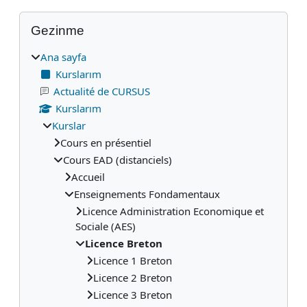
Bloklar
Gezinme 'yı atla
Gezinme
Ana sayfa
Kurslarım
Actualité de CURSUS
Kurslarım
Kurslar
Cours en présentiel
Cours EAD (distanciels)
Accueil
Enseignements Fondamentaux
Licence Administration Economique et
Sociale (AES)
Licence Breton
Licence 1 Breton
Licence 2 Breton
Licence 3 Breton