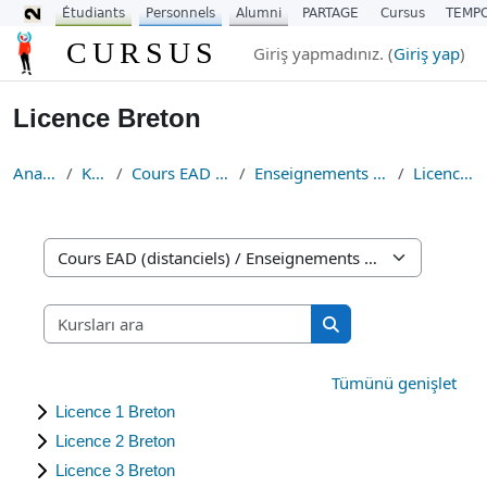
Étudiants
Personnels
Alumni
PARTAGE
Cursus
TEMP
Ana içeriğe git
CURSUS
Giriş yapmadınız. (
Giriş yap
)
Licence Breton
Ana sayfa
Kurslar
Cours EAD (distanciels)
Enseignements Fondamentaux
Licence Breton
Kurs Kategorileri
Kursları ara
Kursları ara
Tümünü genişlet
Licence 1 Breton
Licence 2 Breton
Licence 3 Breton