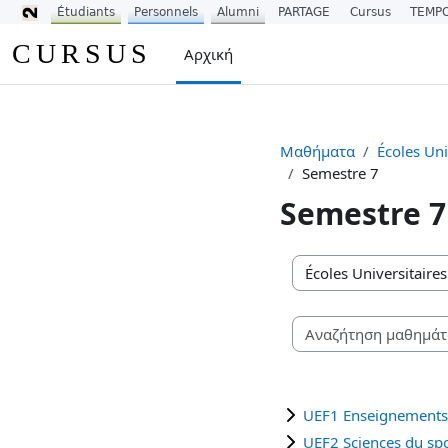
Étudiants
Personnels
Alumni
PARTAGE
Cursus
TEMP
Μετάβαση στο κεντρικό περιεχόμενο
CURSUS
Αρχική
Μαθήματα
Écoles Uni
Semestre 7
Semestre 7
Κατηγορίες μαθημάτω
UEF1 Enseignements
UEF2 Sciences du sp