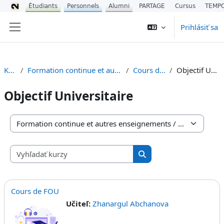
Étudiants
Personnels
Alumni
PARTAGE
Cursus
TEMP
Preskočiť na hlavný obsah
Prihlásiť sa
Bočný panel
Kurzy
Formation continue et autres enseignements
Cours du CIREFE
Objectif Universitaire
Objectif Universitaire
Kategórie kurzov
Vyhľadať kurzy
Vyhľadať kurzy
Cours de FOU
Učiteľ:
Zhanargul Abchanova