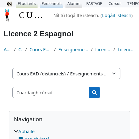
Étudiants
Personnels
Alumni
PARTAGE
Cursus
TEMP
Scipeáil go príomh inneachar
CURSUS
Níl tú logáilte isteach. (
Logáil isteach
)
Licence 2 Espagnol
Abhaile
Cúrsaí
Cours EAD (distanciels)
Enseignements Fondamentaux
Licence Espagnol
Licence 2 Espagnol
Catagóirí cúrsa
Cuardaigh cúrsaí
Cuardaigh cúrsaí
Blocks
Scipeáil Navigation
Navigation
Abhaile
Mo chúrsaí