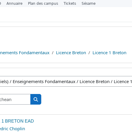
O
Annuaire
Plan des campus
Tickets
Sésame
gnements Fondamentaux
Licence Breton
Licence 1 Breton
sa
Lorg ann an cùrsaichean
Lorg ann an cùrsaichean
E 1 BRETON EAD
dric Choplin