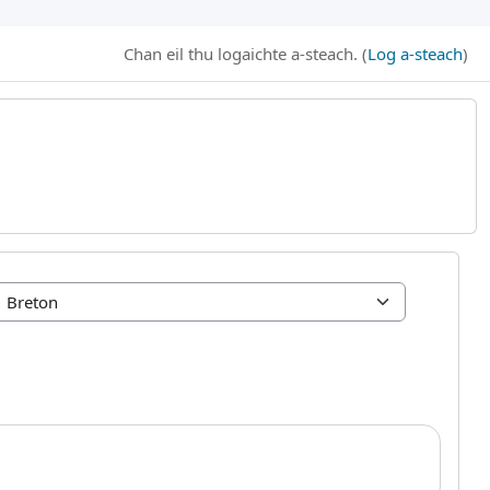
Chan eil thu logaichte a-steach. (
Log a-steach
)
B