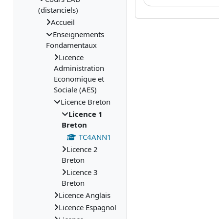
(distanciels)
Accueil
Enseignements
Fondamentaux
Licence
Administration
Economique et
Sociale (AES)
Licence Breton
Licence 1
Breton
TC4ANN1
Licence 2
Breton
Licence 3
Breton
Licence Anglais
Licence Espagnol