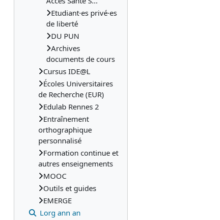
Accès Santé S...
Etudiant·es privé·es
de liberté
DU PUN
Archives
documents de cours
Cursus IDE@L
Écoles Universitaires
de Recherche (EUR)
Edulab Rennes 2
Entraînement
orthographique
personnalisé
Formation continue et
autres enseignements
MOOC
Outils et guides
EMERGE
Lorg ann an