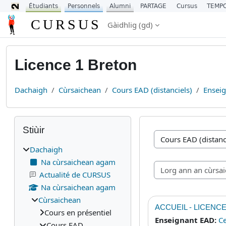
Étudiants
Personnels
Alumni
PARTAGE
Cursus
TEMP
Leum air adhart chun phrìomh shusbaint
CURSUS
Gàidhlig ‎(gd)‎
Licence 1 Breton
Dachaigh
Cùrsaichean
Cours EAD (distanciels)
Ensei
Blocaichean
Leum seachad air Stiùir
Stiùir
Caiteagoiridhean cùr
Dachaigh
Na cùrsaichean agam
Actualité de CURSUS
Na cùrsaichean agam
Cùrsaichean
ACCUEIL - LICENC
Cours en présentiel
Enseignant EAD:
Ce
Cours EAD