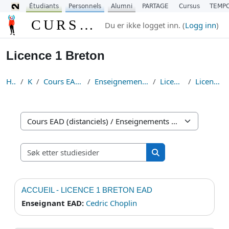
Étudiants
Personnels
Alumni
PARTAGE
Cursus
TEMP
Gå til hovedinnhold
CURSUS
Du er ikke logget inn. (
Logg inn
)
Licence 1 Breton
Hjem
Kurs
Cours EAD (distanciels)
Enseignements Fondamentaux
Licence Breton
Licence 1 Breton
Kurskategorier
Søk etter studiesider
Søk etter studiesider
ACCUEIL - LICENCE 1 BRETON EAD
Enseignant EAD:
Cedric Choplin