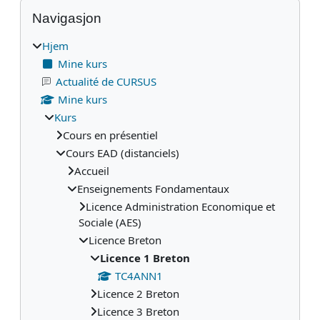
Blokker
Hopp over Navigasjon
Navigasjon
Hjem
Mine kurs
Actualité de CURSUS
Mine kurs
Kurs
Cours en présentiel
Cours EAD (distanciels)
Accueil
Enseignements Fondamentaux
Licence Administration Economique et
Sociale (AES)
Licence Breton
Licence 1 Breton
TC4ANN1
Licence 2 Breton
Licence 3 Breton